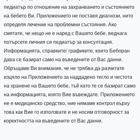
педиатър по отношение на захранването и състоянието
на бебето Ви. Приложението не поставя диагнози, нито
определя лечение на проблемни състояния. Ако
смятате, че нещо не е наред с Вашето бебе, веднага
потърсете личния си педиатър за консултация.
Информацията, справките/ графиките, които Беборан
дава се базират само на въведените от Вас данни.
Обръщаме Ви внимание, че не трябва да разчитате
изцяло на Приложението за наддадено тегло и честота
на хранене на Вашето бебе, тъй като те се базират само
на информацията, която Вие въвеждате. Приложението
не е медицинско средство, ние нямаме контрол върху
това как Вие го използвате и не носим отговорност за
коректността на въведените от Вас данни.