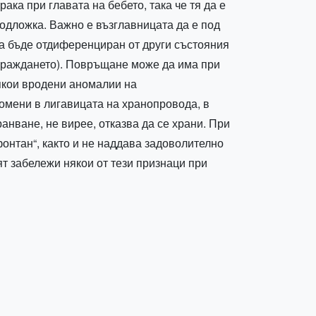
ка при главата на бебето, така че тя да е
подложка. Важно е възглавницата да е под
 да бъде отдиференциран от други състояния
т раждането). Повръщане може да има при
якои вродени аномалии на
омени в лигавицата на хранопровода, в
анване, не вирее, отказва да се храни. При
онтан“, както и не наддава задоволително
ят забележи някои от тези признаци при