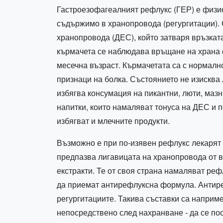
Гастроезофагеалният рефлукс (ГЕР) е физи
съдържимо в хранопровода (регургитации). 
хранопровода (ДЕС), който затваря връзкат
кърмачета се наблюдава връщане на храна о
месечна възраст. Кърмачетата са с нормалн
признаци на болка. Състоянието не изисква
избягва консумация на пикантни, люти, мазн
напитки, които намаляват тонуса на ДЕС и п
избягват и млечните продукти.
Възможно е при по-изявен рефлукс лекарят 
предпазва лигавицата на хранопровода от в
екстракти. Те от своя страна намаляват реф
да приемат антирефлуксна формула. Антире
регургитациите. Такива съставки са наприме
непосредствено след нахранване - да се пос