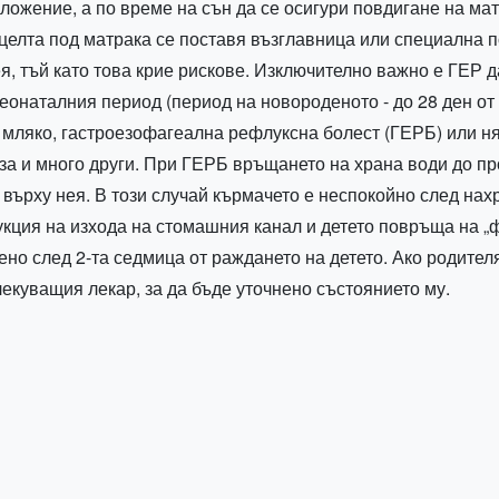
ожение, а по време на сън да се осигури повдигане на матра
 целта под матрака се поставя възглавница или специална 
ея, тъй като това крие рискове. Изключително важно е ГЕР
еонаталния период (период на новороденото - до 28 ден о
 мляко, гастроезофагеална рефлуксна болест (ГЕРБ) или н
за и много други. При ГЕРБ връщането на храна води до пр
 върху нея. В този случай кърмачето е неспокойно след нахр
укция на изхода на стомашния канал и детето повръща на „ф
но след 2-та седмица от раждането на детето. Ако родител
лекуващия лекар, за да бъде уточнено състоянието му.