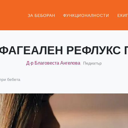
ЗА БЕБОРАН
ФУНКЦИОНАЛНОСТИ
ЕКИ
ФАГЕАЛЕН РЕФЛУКС 
Д-р Благовеста Ангелова
Педиатър
при бебета