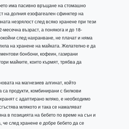
което има пасивно връщане на стомашно
ст на долния езофагеален сфинктер на
ната незрялост след всяко хранене при тези
месечна възраст, а понякога и до 18-
покойни след нахранване, не плачат и няма
тила на хранене на майката. Желателно е да
, ментови бонбони, кофеин, газирани
ори майките, които кърмят, трябва да
овата на магнезиев алгинат, който
 са продукти, комбинирани с билкови
 хранят с адаптирано мляко, е необходимо
гъстява млякото и така се намаляват
яна в позицията на бебето по време на сън и
, че след хранене е добре бебето да се