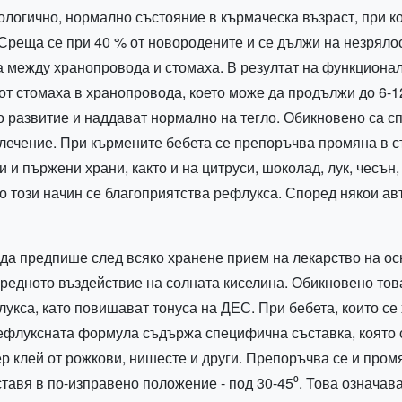
ологично, нормално състояние в кърмаческа възраст, при 
Среща се при 40 % от новородените и се дължи на незряло
а между хранопровода и стомаха. В резултат на функционал
т стомаха в хранопровода, което може да продължи до 6-12-
о развитие и наддават нормално на тегло. Обикновено са с
 лечение. При кърмените бебета се препоръчва промяна в с
и и пържени храни, както и на цитруси, шоколад, лук, чесън
о този начин се благоприятства рефлукса. Според някои авт
да предпише след всяко хранене прием на лекарство на осн
редното въздействие на солната киселина. Обикновено това
лукса, като повишават тонуса на ДЕС. При бебета, които се
флуксната формула съдържа специфична съставка, която с
р клей от рожкови, нишесте и други. Препоръчва се и пром
тавя в по-изправено положение - под 30-45⁰. Това означава