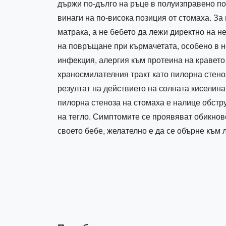
държи по-дълго на ръце в полуизправено пол
винаги на по-висока позиция от стомаха. За
матрака, а не бебето да лежи директно на н
на повръщане при кърмачетата, особено в н
инфекция, алергия към протеина на кравето
храносмилателния тракт като пилорна стено
резултат на действието на солната киселина
пилорна стеноза на стомаха е налице обстр
на тегло. Симптомите се проявяват обикнове
своето бебе, желателно е да се обърне към 