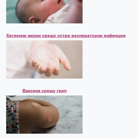
Хигиенни мерки срещу остри респираторни инфекции
Ваксина срещу грип