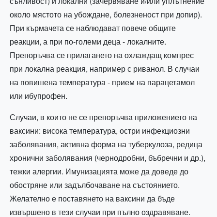
сънливост) и локални (зачервяване и/или уплътнение
около мястото на убождане, болезненост при допир).
При кърмачета се наблюдават повече общите
реакции, а при по-големи деца - локалните.
Препоръчва се прилагането на охлаждащ компрес
при локална реакция, например с риванол. В случаи
на повишена температура - прием на парацетамол
или ибупрофен.
Случаи, в които не се препоръчва приложението на
ваксини: висока температура, остри инфекциозни
заболявания, активна форма на туберкулоза, редица
хронични заболявания (чернодробни, бъбречни и др.),
тежки алергии. Имунизацията може да доведе до
обостряне или задълбочаване на състоянието.
Желателно е поставянето на ваксини да бъде
извършено в тези случаи при пълно оздравяване.