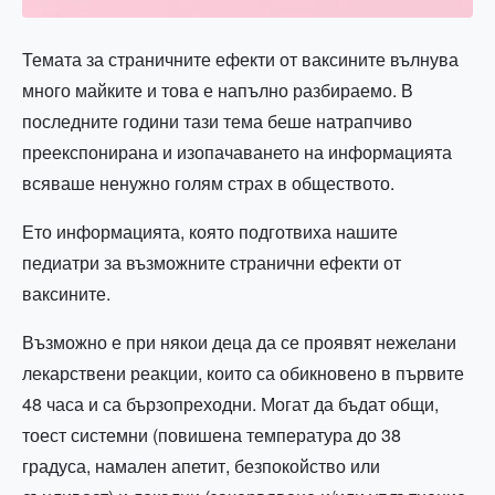
Темата за страничните ефекти от ваксините вълнува
много майките и това е напълно разбираемо. В
последните години тази тема беше натрапчиво
преекспонирана и изопачаването на информацията
всяваше ненужно голям страх в обществото.
Ето информацията, която подготвиха нашите
педиатри за възможните странични ефекти от
ваксините.
Възможно е при някои деца да се проявят нежелани
лекарствени реакции, които са обикновено в първите
48 часа и са бързопреходни. Могат да бъдат общи,
тоест системни (повишена температура до 38
градуса, намален апетит, безпокойство или