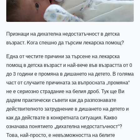
Признаци на дихателна недостатъчност в детска
възраст. Kога спешно да търсим лекарска помощ?
Една от честите причини за търсене на лекарска
помощ в детска възраст и най-вече във възрастта от 0
до 3 години е промяна в дишането на детето. В голяма
част от случаите причината за въпросната „промяна”
не е сериозно страдание на белия дроб. Тук ще Ви
дадем практически съвети как да разпознавате
действителното затруднение в дишането на детето и
как да действате в конкретната ситуация. Какво
означава понятието „дихателна недостатъчност”?
Това, най-просто, е невъзможността на белите