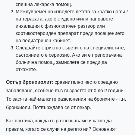
спешна лекарска помощ.
Междувременно изведете детето за кратко навън/
на терасата, ако е студено и/или направете
инхалация с физиологичен разтвор или
кортикостероиден препарат преди посещението
на педиатричен кабинет.
Следвайте стриктно съветите на специалистите,
състоянието е сериозно. Ако ви е препоръчана
болнична помощ, замислете се преди да
откажете.
Остър бронхиолит:
сравнително често срещано
заболяване, особено във възрастта от 0 до 2 години.
То засяга най-малките разклонения на бронхите - т.н.
бронхиоли. Потвърждава се от лекар.
Как протича, как да го разпознаваме и какво да
правим, когато се случи на детето ни? Основният