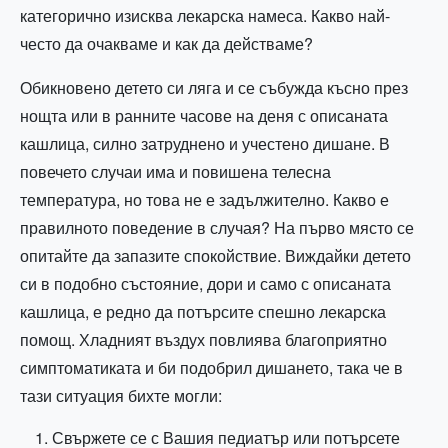
категорично изисква лекарска намеса. Какво най-
често да очакваме и как да действаме?
Обикновено детето си ляга и се събужда късно през
нощта или в ранните часове на деня с описаната
кашлица, силно затруднено и учестено дишане. В
повечето случаи има и повишена телесна
температура, но това не е задължително. Какво е
правилното поведение в случая? На първо място се
опитайте да запазите спокойствие. Виждайки детето
си в подобно състояние, дори и само с описаната
кашлица, е редно да потърсите спешно лекарска
помощ. Хладният въздух повлиява благоприятно
симптоматиката и би подобрил дишането, така че в
тази ситуация бихте могли:
Свържете се с Вашия педиатър или потърсете