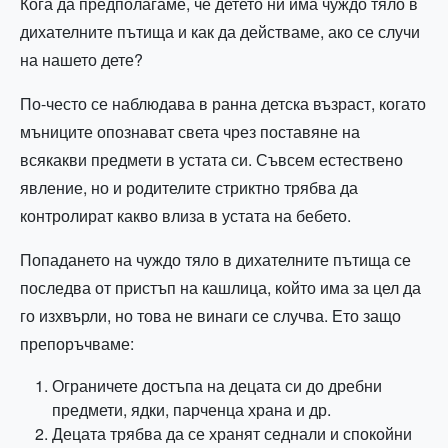
Кога да предполагаме, че детето ни има чуждо тяло в
дихателните пътища и как да действаме, ако се случи
на нашето дете?
По-често се наблюдава в ранна детска възраст, когато
мъниците опознават света чрез поставяне на
всякакви предмети в устата си. Съвсем естествено
явление, но и родителите стриктно трябва да
контролират какво влиза в устата на бебето.
Попадането на чуждо тяло в дихателните пътища се
последва от пристъп на кашлица, който има за цел да
го изхвърли, но това не винаги се случва. Ето защо
препоръчваме:
Ограничете достъпа на децата си до дребни
предмети, ядки, парченца храна и др.
Децата трябва да се хранят седнали и спокойни