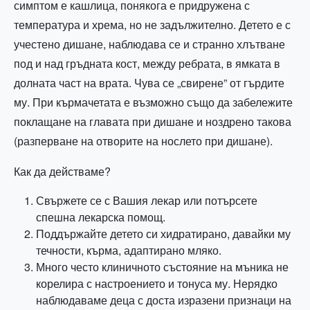
симптом е кашлица, понякога е придружена с
температура и хрема, но не задължително. Детето е с
учестено дишане, наблюдава се и странно хлътване
под и над гръдната кост, между ребрата, в ямката в
долната част на врата. Чува се „свирене” от гърдите
му. При кърмачетата е възможно също да забележите
поклащане на главата при дишане и ноздрено такова
(разперване на отворите на нослето при дишане).
Как да действаме?
Свържете се с Вашия лекар или потърсете
спешна лекарска помощ.
Поддържайте детето си хидратирано, давайки му
течности, кърма, адаптирано мляко.
Много често клиничното състояние на мъника не
корелира с настроението и тонуса му. Нерядко
наблюдаваме деца с доста изразени признаци на