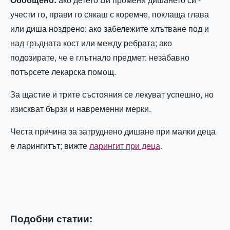
учести го, прави го сякаш с коремче, поклаща глава
или диша ноздрено; ако забележите хлътване под и
над гръдната кост или между ребрата; ако
подозирате, че е глътнало предмет: незабавно
потърсете лекарска помощ.
За щастие и трите състояния се лекуват успешно, но
изискват бързи и навременни мерки.
Честа причина за затруднено дишане при малки деца
е ларингитът; вижте
ларингит при деца
.
Подобни статии: