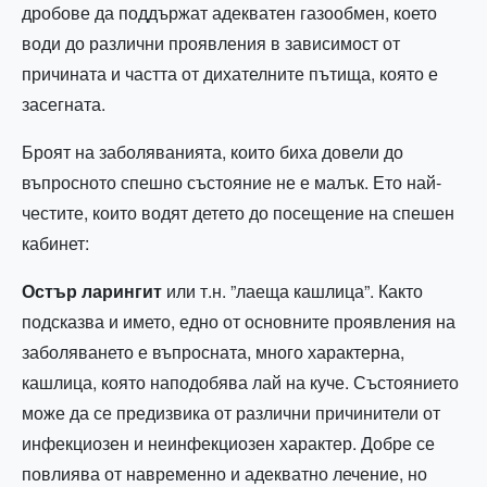
дробове да поддържат адекватен газообмен, което
води до различни проявления в зависимост от
причината и частта от дихателните пътища, която е
засегната.
Броят на заболяванията, които биха довели до
въпросното спешно състояние не е малък. Ето най-
честите, които водят детето до посещение на спешен
кабинет:
Остър ларингит
или т.н. ”лаеща кашлица”. Както
подсказва и името, едно от основните проявления на
заболяването е въпросната, много характерна,
кашлица, която наподобява лай на куче. Състоянието
може да се предизвика от различни причинители от
инфекциозен и неинфекциозен характер. Добре се
повлиява от навременно и адекватно лечение, но