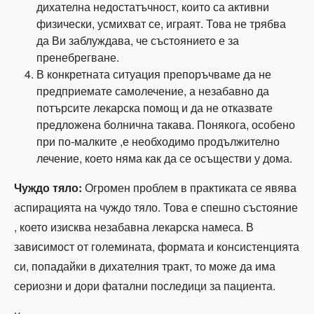
дихателна недостатъчност, които са активни
физически, усмихват се, играят. Това не трябва
да Ви заблуждава, че състоянието е за
пренебрегване.
В конкретната ситуация препоръчваме да не
предприемате самолечение, а незабавно да
потърсите лекарска помощ и да не отказвате
предложена болнична такава. Понякога, особено
при по-малките ,е необходимо продължително
лечение, което няма как да се осъществи у дома.
Чуждо тяло:
Огромен проблем в практиката се явява
аспирацията на чуждо тяло. Това е спешно състояние
, което изисква незабавна лекарска намеса. В
зависимост от големината, формата и консистенцията
си, попадайки в дихателния тракт, то може да има
сериозни и дори фатални последици за пациента.