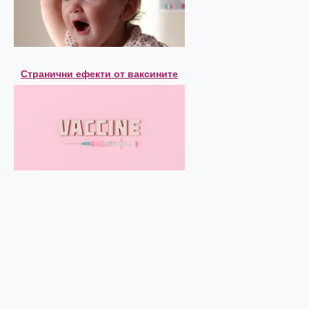
Странични ефекти от ваксините