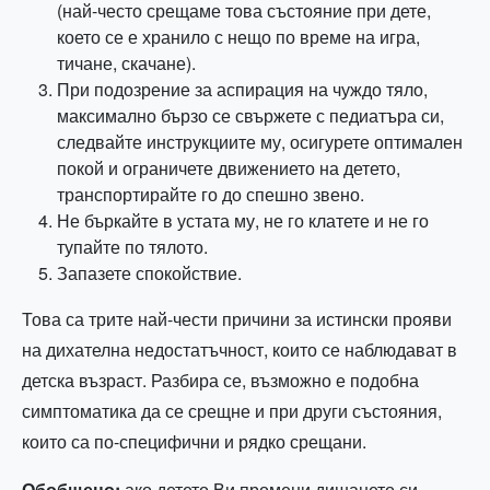
(най-често срещаме това състояние при дете,
което се е хранило с нещо по време на игра,
тичане, скачане).
При подозрение за аспирация на чуждо тяло,
максимално бързо се свържете с педиатъра си,
следвайте инструкциите му, осигурете оптимален
покой и ограничете движението на детето,
транспортирайте го до спешно звено.
Не бъркайте в устата му, не го клатете и не го
тупайте по тялото.
Запазете спокойствие.
Това са трите най-чести причини за истински прояви
на дихателна недостатъчност, които се наблюдават в
детска възраст. Разбира се, възможно е подобна
симптоматика да се срещне и при други състояния,
които са по-специфични и рядко срещани.
Обобщено:
ако детето Ви промени дишането си -