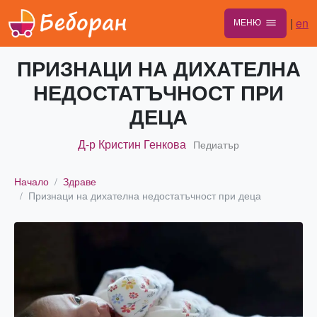
|
en
МЕНЮ
ПРИЗНАЦИ НА ДИХАТЕЛНА
НЕДОСТАТЪЧНОСТ ПРИ
ДЕЦА
Д-р Кристин Генкова
Педиатър
Начало
Здраве
Признаци на дихателна недостатъчност при деца